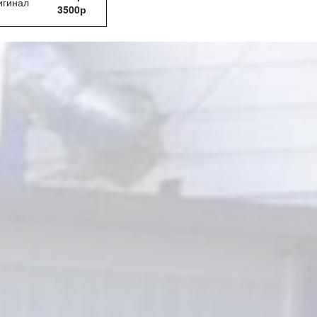
игинал
3500р