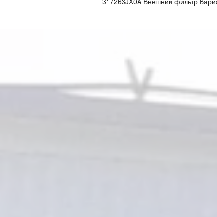
317263JX0A Внешний фильтр Вариат