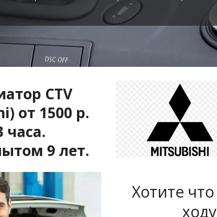
атор CTV 
) от 1500 р. 
 часа.
пытом 9 лет.
Хотите что
ходу