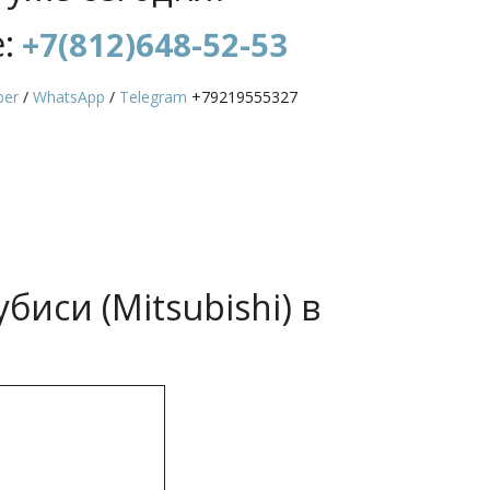
: 
+7(812)648-52-53
ber
 / 
WhatsApp
 / 
Telegram
 +79219555327
иси (Mitsubishi) в