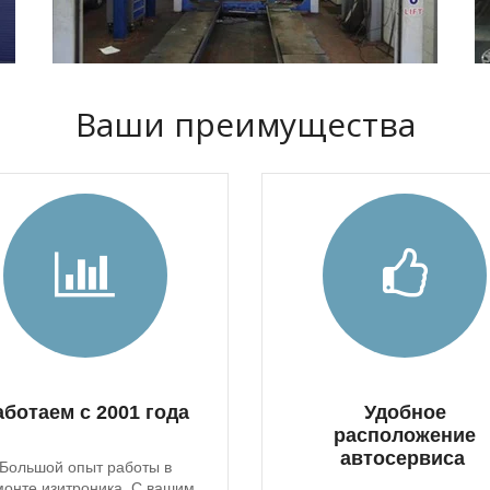
Ваши преимущества
аботаем с 2001 года
Удобное
расположение
автосервиса
Большой опыт работы в
онте изитроника. С вашим