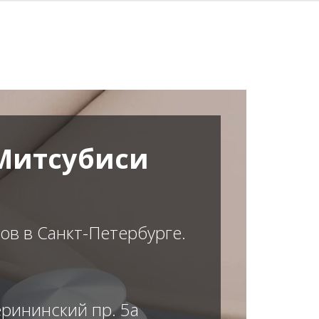
Митсубиси
в в Санкт-Петербурге.
рининский пр. 5а